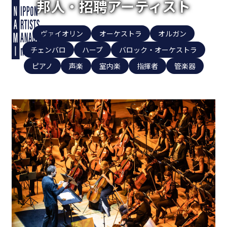
邦人・招聘アーティスト
ヴァイオリン
オーケストラ
オルガン
チェンバロ
ハープ
バロック・オーケストラ
ピアノ
声楽
室内楽
指揮者
管楽器