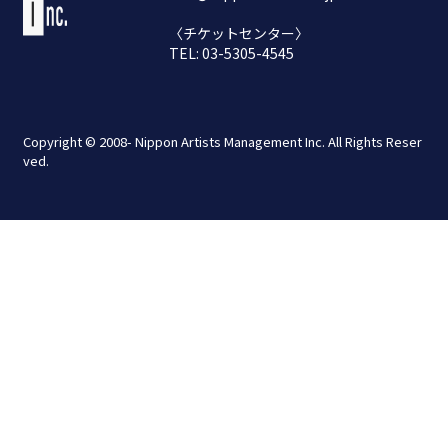
〈チケットセンター〉
TEL: 03-5305-4545
Copyright © 2008- Nippon Artists Management Inc. All Rights Reser
ved.