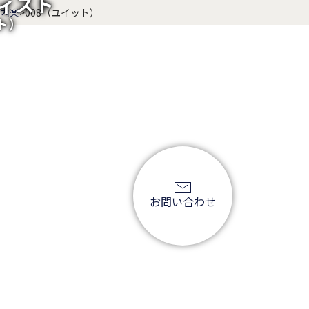
ィスト
内楽
>
008（ユイット）
ト）
お問い合わせ