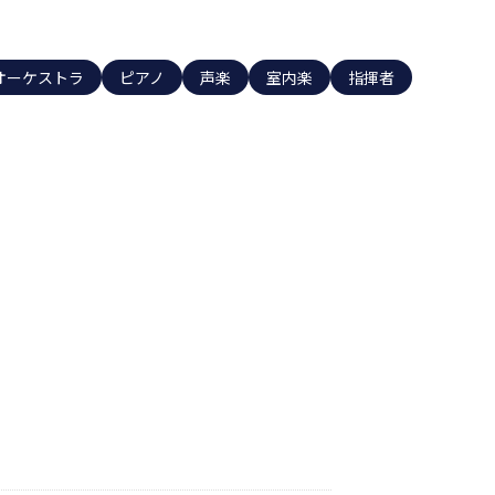
オーケストラ
ピアノ
声楽
室内楽
指揮者