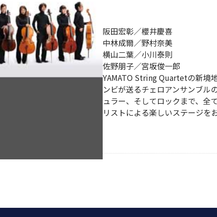
阪田宏彰／櫻井慶喜
中林成爾／野村奈美
横山二葉／小川泰則
佐野朋子／宮坂俊一郎
YAMATO String Quart
ンビが送るチェロアンサンブル
ュラー、そしてロックまで、全
リストによる楽しいステージを