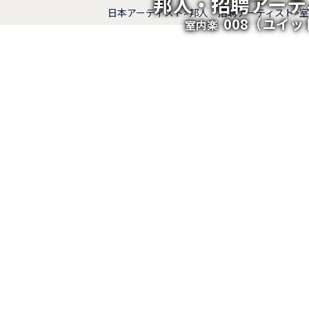
邦人・招聘アーテ
日本アーティスト
>
邦人・招聘アーティスト
>
室
008（ユイッ
室内楽