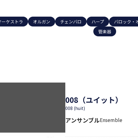
オーケストラ
オルガン
チェンバロ
ハープ
バロック・
管楽器
008（ユイット）
008 (huit)
アンサンブル
Ensemble