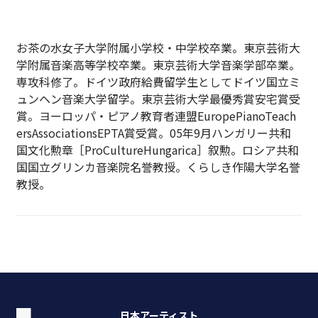
お茶の水女子大学附属小学校・中学校卒業。東京芸術大
学附属音楽高等学校卒業。東京芸術大学音楽学部卒業。
専攻科修了。ドイツ政府給費留学生としてドイツ国立ミ
ュンヘン音楽大学留学。東京芸術大学最優秀賞安宅賞受
賞。ヨーロッパ・ピアノ教育者連盟EuropePianoTeach
ersAssociationsEPTA賞受賞。05年9月ハンガリー共和
国文化勲章［ProCultureHungarica］叙勲。ロシア共和
国国立グリンカ音楽院名誉教授。くらしき作陽大学名誉
教授。
日本アーティスト