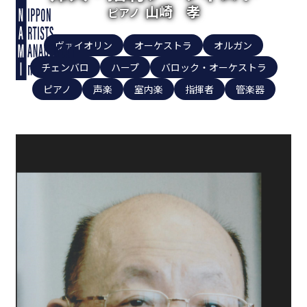
山崎 孝
ピアノ
ヴァイオリン
オーケストラ
オルガン
チェンバロ
ハープ
バロック・オーケストラ
ピアノ
声楽
室内楽
指揮者
管楽器