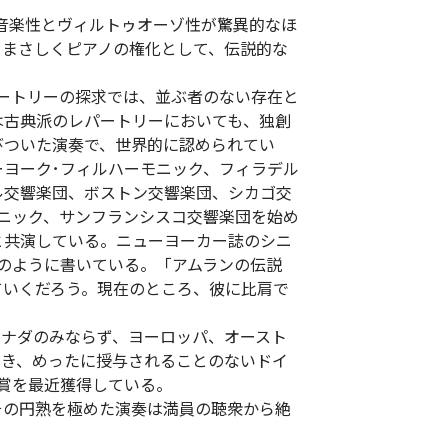
音楽性とヴィルトゥオーゾ性が驚異的なほ
、まさしくピアノの権化として、伝説的な
パートリーの探求では、並ぶ者のない存在と
は古典派のレパートリーにおいても、独創
びついた演奏で、世界的に認められてい
ーヨーク･フィルハーモニック、フィラデル
ル交響楽団、ボストン交響楽団、シカゴ交
モニック、サンフランシスコ交響楽団を始め
と共演している。ニューヨーカー誌のシニ
のように書いている。「アムランの伝説
ていくだろう。現在のところ、彼に比肩で
カナダのみならず、ヨーロッパ、オースト
開き、めったに授与されることのないドイ
賞を最近獲得している。
、その円熟を極めた演奏は満員の聴衆から絶