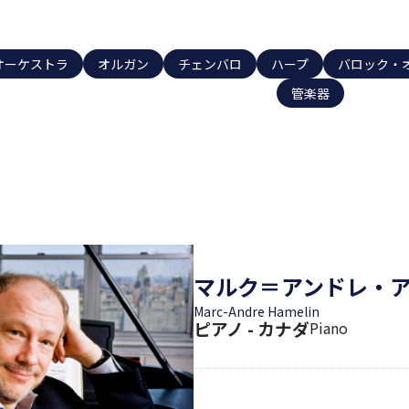
オーケストラ
オルガン
チェンバロ
ハープ
バロック・
管楽器
マルク＝アンドレ・
Marc-Andre Hamelin
ピアノ - カナダ
Piano