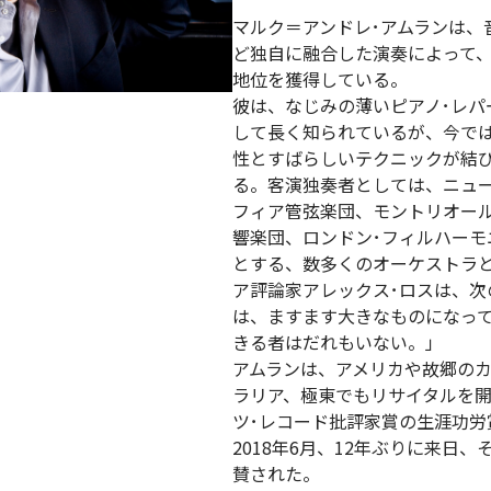
マルク＝アンドレ･アムランは、
ど独自に融合した演奏によって
地位を獲得している。
彼は、なじみの薄いピアノ･レ
して長く知られているが、今で
性とすばらしいテクニックが結
る。客演独奏者としては、ニュ
フィア管弦楽団、モントリオー
響楽団、ロンドン･フィルハー
とする、数多くのオーケストラ
ア評論家アレックス･ロスは、次
は、ますます大きなものになっ
きる者はだれもいない。」
アムランは、アメリカや故郷の
ラリア、極東でもリサイタルを
ツ･レコード批評家賞の生涯功労
2018年6月、12年ぶりに来日
賛された。