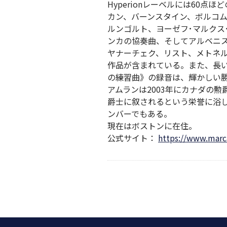
Hyperionレーベルには60点
カン、バーンスタイン、ボルコ
ルンゴルト、ヨーゼフ･マルクス
ンカの協奏曲、そしてアルベニ
ヤナーチェク、リスト、メトネ
作品が含まれている。また、長い
の練習曲》の録音は、輝かしい
アムランは2003年にカナダの勲
爵士に叙されるという栄誉に浴
ンバーでもある。
現在はボストンに在住。
公式サイト：
https://www.marc