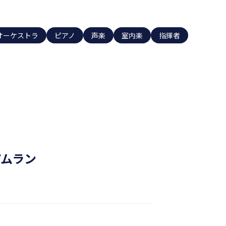
オーケストラ
ピアノ
声楽
室内楽
指揮者
アムラン